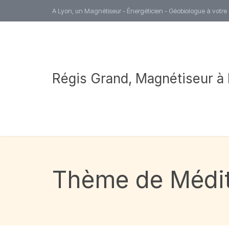
A Lyon, un Magnétiseur - Énergéticien - Géobiologue à votre
Régis Grand, Magnétiseur à
Thème de Médit