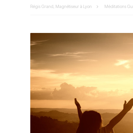
Régis Grand, Magnétiseur à Lyon
Méditations Gu