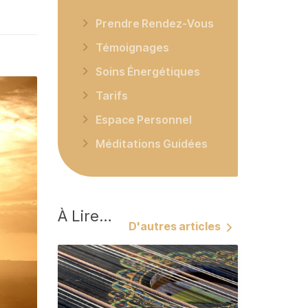
Prendre Rendez-Vous
Témoignages
Soins Énergétiques
Tarifs
Espace Personnel
Méditations Guidées
À
Lire…
D'autres articles