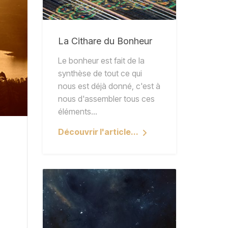
La Cithare du Bonheur
Le bonheur est fait de la
synthèse de tout ce qui
nous est déjà donné, c'est à
nous d'assembler tous ces
éléments…
Découvrir l'article...