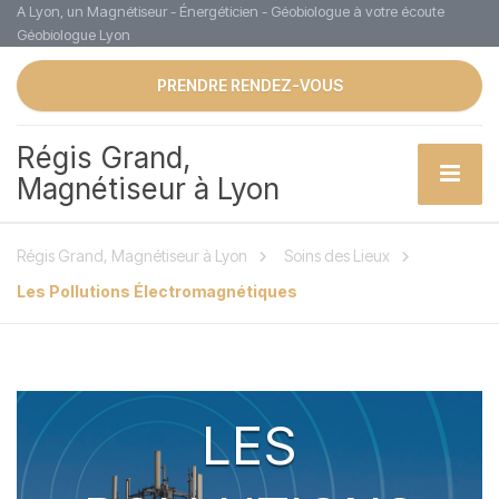
A Lyon, un Magnétiseur - Énergéticien - Géobiologue à votre écoute
Géobiologue Lyon
PRENDRE RENDEZ-VOUS
Régis Grand,
Magnétiseur à Lyon
Régis Grand, Magnétiseur à Lyon
Soins des Lieux
Les Pollutions Électromagnétiques
LES