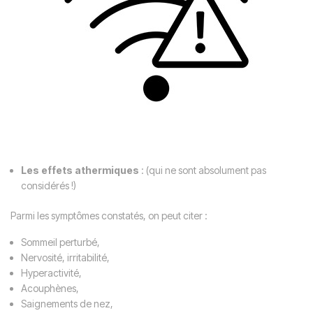
Les effets athermiques
: (qui ne sont absolument pas
considérés !)
Parmi les symptômes constatés, on peut citer :
Sommeil perturbé,
Nervosité, irritabilité,
Hyperactivité,
Acouphènes,
Saignements de nez,