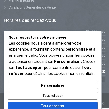
Mentions légales
Conditions Générales de Vente
Horaires
des rendez-vous
Lundi
10h00-17h30
Nous respectons votre vie privée
Mardi
10h00-17h30
Les cookies nous aident à améliorer votre
Mercredi
9h45-20h00
expérience, à fournir un contenu personnalisé et à
analyser le trafic. Vous pouvez choisir les cookies
Jeudi
10h00-19h30
à autoriser en cliquant sur
Personnaliser
. Cliquez
Vendredi
10h00-19h00
sur
Tout accepter
pour consentir ou sur
Tout
Samedi
10h00-17h30
refuser
pour décliner les cookies non essentiels.
Dimanche
Fermé
Personnaliser
Tout refuser
© Soin Énergétique Lyon 2019 - Régis Grand - SIRET : 407 913 110
Tout accepter
00059