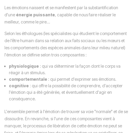
Les émotions naissent et se manifestent par la substantification
d'une
énergie puissante
, capable de nous faire réaliser le
meilleur, comme le pire...
Selon les éthologues (les spécialistes qui
étudient le comportement
de l’être humain dans sa relation aux faits sociaux ou
les mœurs et
les comportements des espèces animales dans leur milieu naturel)
l'émotion se définie selon trois composantes :
physiologique
: qui va déterminer la façon dont le corps va
réagir à un stimulus.
comportementale
: qui permet d'exprimer ses émotions.
cognitive
: qui offre la possibilité de comprendre, d'accepter
l'émotion qui a été générée, et éventuellement d'agir en
conséquence.
L'ensemble permet à l'émotion de trouver sa voie "normale" et de se
dissoudre. En revanche, si l'une de ces composantes vient à
manquer, le processus de libération de cette émotion ne peut se
faire, et l'énergie émise lors de sa génération va se cristalliser, se