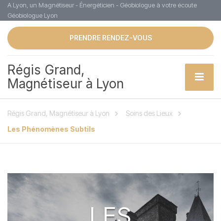
A Lyon, un Magnétiseur - Énergéticien - Géobiologue à votre écoute
Géobiologue Lyon
PRENDRE RENDEZ-VOUS
Régis Grand,
Magnétiseur à Lyon
Régis Grand, Magnétiseur à Lyon
Soins des Lieux
Les Phénomènes Subtils
LES