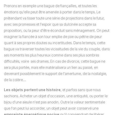
Prenons en exemple une bague de fiançailles, et toutes les
émotions qu'elle peut être amenée à porter dans le temps. Le
prétendant va tisser toute une série de projections dans le futur,
avec ses promesses et l'espoir que sa dulcinée accepte sa
proposition, ou la peur d'être éconduit sans ménagement. On peut
imaginer la fiancée à son tour emplie de joie ou pétrie de peur
quant à ses propres doutes ou incertitudes. Dans le temps, cette
bague va traverser toutes les vicissitudes de la vie du couple, dans
ses moments les plus heureux comme dans ses plus sombres
difficultés, voire ses drames. En cas de divorce, cette bague ne
sera plus portée, mais elle matérialisera un lien au passé, en
devenant possiblement le support de l'amertume, de la nostalgie,
de la colère...
Les objets portent une histoire
, et parfois sans que nous
sachions. Acheter un objet d'occasion, une antiquité, ou porter le
bijou d'une aïeule n'est pas anodin. Outre la valeur sentimentale
que l'on peut lui accorder, un objet peut avoir conservé une
empreinte énergétique nocive
qu'il conviendrait de libérer