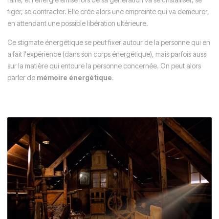
figer, se contracter. Elle crée alors une empreinte qui va demeurer,
en attendant une possible libération ultérieure.
Ce stigmate énergétique se peut fixer autour de la personne qui en
a fait l'expérience (dans son corps énergétique), mais parfois aussi
sur la matière qui entoure la personne concernée. On peut alors
parler de
mémoire énergétique
.