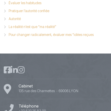
Évaluer les habitudes
Pratiquer l’autorité confiée
Autorité
La réalité n’est que “ma réalité”
Pour changer radicalement, évaluer mes “idées reçues
Cabinet
135 rue des Charmettes - 69006 LYON
Téléphone
+33 6 10 25 83 09