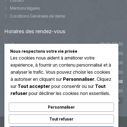
Contact
Mentions légales
Conditions Générales de Vente
Horaires
des rendez-vous
Lundi
10h00-17h30
Nous respectons votre vie privée
Mardi
10h00-17h30
Les cookies nous aident à améliorer votre
Mercredi
9h45-20h00
expérience, à fournir un contenu personnalisé et à
analyser le trafic. Vous pouvez choisir les cookies
Jeudi
10h00-19h30
à autoriser en cliquant sur
Personnaliser
. Cliquez
Vendredi
10h00-19h00
sur
Tout accepter
pour consentir ou sur
Tout
Samedi
10h00-17h30
refuser
pour décliner les cookies non essentiels.
Dimanche
Fermé
Personnaliser
Tout refuser