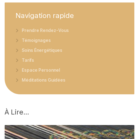
Navigation
rapide
Prendre Rendez-Vous
Témoignages
Soins Énergétiques
Tarifs
Espace Personnel
Méditations Guidées
À
Lire…