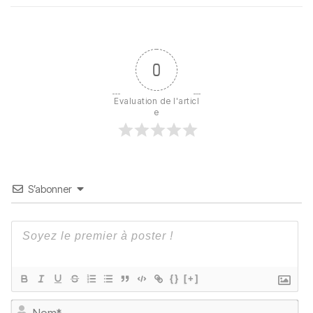
0
Evaluation de l'articl
e
S’abonner
{}
[+]
No