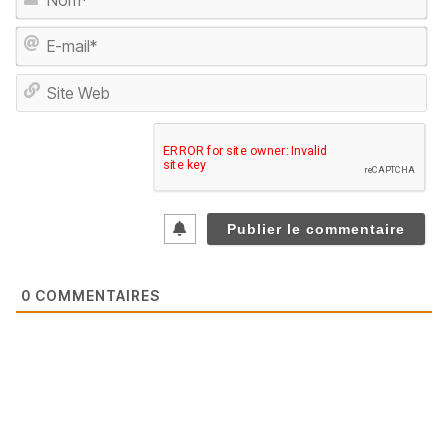
E-
ma
Sit
We
0
COMMENTAIRES