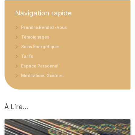
Navigation
rapide
Prendre Rendez-Vous
Témoignages
Soins Énergétiques
Tarifs
Espace Personnel
Méditations Guidées
À
Lire…