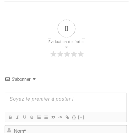
0
Evaluation de l'articl
e
S’abonner
{}
[+]
No