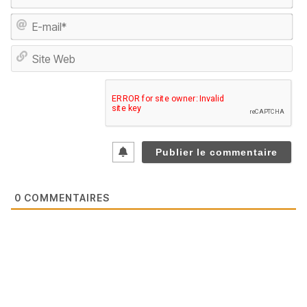
E-
ma
Sit
We
0
COMMENTAIRES