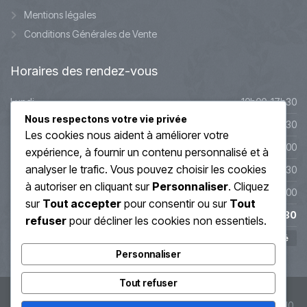
Mentions légales
Conditions Générales de Vente
Horaires
des rendez-vous
Lundi
10h00-17h30
Nous respectons votre vie privée
Mardi
10h00-17h30
Les cookies nous aident à améliorer votre
Mercredi
9h45-20h00
expérience, à fournir un contenu personnalisé et à
analyser le trafic. Vous pouvez choisir les cookies
Jeudi
10h00-19h30
à autoriser en cliquant sur
Personnaliser
. Cliquez
Vendredi
10h00-19h00
sur
Tout accepter
pour consentir ou sur
Tout
Samedi
10h00-17h30
refuser
pour décliner les cookies non essentiels.
Dimanche
Fermé
Personnaliser
Tout refuser
© Soin Énergétique Lyon 2019 - Régis Grand - SIRET : 407 913 110