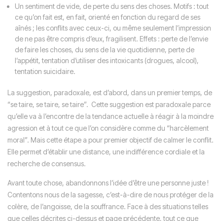
Un sentiment de vide, de perte du sens des choses. Motifs : tout
ce qu’on fait est, en fait, orienté en fonction du regard de ses
aînés ; les conflits avec ceux-ci, ou même seulement l’impression
de ne pas être compris d’eux, fragilisent. Effets : perte de l’envie
de faire les choses, du sens de la vie quotidienne, perte de
l’appétit, tentation d’utiliser des intoxicants (drogues, alcool),
tentation suicidaire.
La suggestion, paradoxale, est d’abord, dans un premier temps, de
“se taire, se taire, se taire”.
Cette suggestion est paradoxale parce
qu’elle va à l’encontre de la tendance actuelle à réagir à la moindre
agression et à tout ce que l’on considère comme du “harcèlement
moral”. Mais cette étape a pour premier objectif de calmer le conflit.
Elle permet d’établir une distance, une indifférence cordiale et la
recherche de consensus.
Avant toute chose, abandonnons l’idée d’être une personne juste !
Contentons nous de la sagesse, c’est-à-dire de nous protéger de la
colère, de l’angoisse, de la souffrance. Face à des situations telles
que celles décrites ci-dessus et page précédente, tout ce que