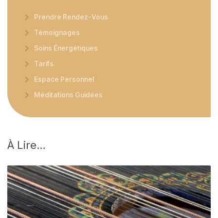
Prendre Rendez-Vous
Témoignages
Soins Énergétiques
Tarifs
Espace Personnel
Méditations Guidées
À
Lire…