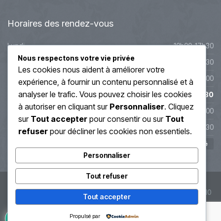
Horaires
des rendez-vous
Lundi
10h00-17h30
Nous respectons votre vie privée
Mardi
10h00-17h30
Les cookies nous aident à améliorer votre
Mercredi
9h45-20h00
expérience, à fournir un contenu personnalisé et à
analyser le trafic. Vous pouvez choisir les cookies
Jeudi
10h00-19h30
à autoriser en cliquant sur
Personnaliser
. Cliquez
Vendredi
10h00-19h00
sur
Tout accepter
pour consentir ou sur
Tout
Samedi
10h00-17h30
refuser
pour décliner les cookies non essentiels.
Dimanche
Fermé
Personnaliser
Tout refuser
© Soin Énergétique Lyon 2019 - Régis Grand - SIRET : 407 913 110
Tout accepter
00059
Propulsé par
Guérisseur à Lyon