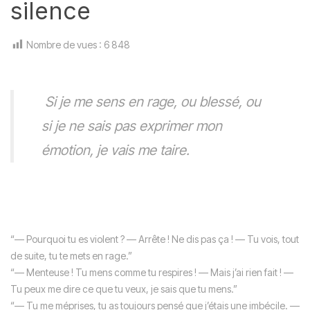
silence
Nombre de vues :
6 848
Si je me sens en rage, ou blessé, ou
si je ne sais pas exprimer mon
émotion, je vais me taire.
“— Pourquoi tu es violent ? — Arrête ! Ne dis pas ça ! — Tu vois, tout
de suite, tu te mets en rage.”
“— Menteuse ! Tu mens comme tu respires ! — Mais j’ai rien fait ! —
Tu peux me dire ce que tu veux, je sais que tu mens.”
“— Tu me méprises, tu as toujours pensé que j’étais une imbécile. —