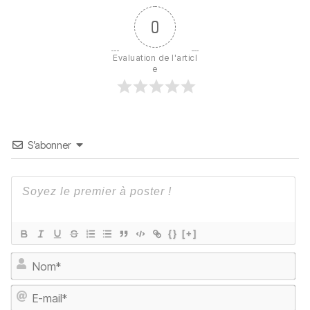
0
Evaluation de l'articl
e
S’abonner
{}
[+]
No
E-
ma