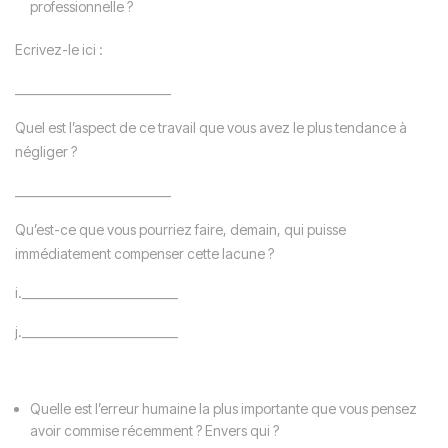
professionnelle ?
Ecrivez-le ici :
__________________________
Quel est l’aspect de ce travail que vous avez le plus tendance à
négliger ?
__________________________
Qu’est-ce que vous pourriez faire, demain, qui puisse
immédiatement compenser cette lacune ?
i.__________________________
j.__________________________
Quelle est l’erreur humaine la plus importante que vous pensez
avoir commise récemment ? Envers qui ?