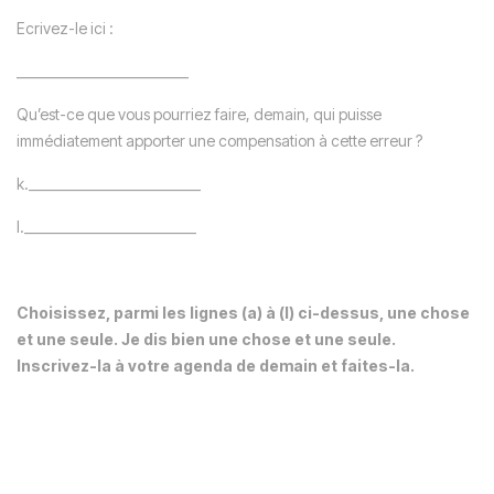
Ecrivez-le ici :
__________________________
Qu’est-ce que vous pourriez faire, demain, qui puisse
immédiatement apporter une compensation à cette erreur ?
k.__________________________
l.__________________________
Choisissez, parmi les lignes (a) à (l) ci-dessus, une chose
et une seule. Je dis bien une chose et une seule.
Inscrivez-la à votre agenda de demain et faites-la.