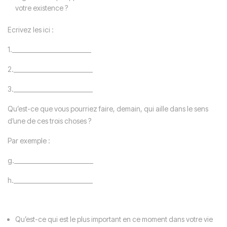
votre existence ?
Ecrivez les ici :
1.__________________________
2.__________________________
3.__________________________
Qu’est-ce que vous pourriez faire, demain, qui aille dans le sens
d’une de ces trois choses ?
Par exemple :
g.__________________________
h.__________________________
Qu’est-ce qui est le plus important en ce moment dans votre vie