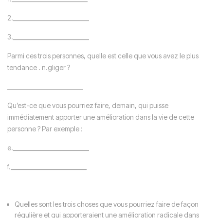
2.__________________________
3.__________________________
Parmi ces trois personnes, quelle est celle que vous avez le plus
tendance . n.gliger ?
__________________________
Qu’est-ce que vous pourriez faire, demain, qui puisse
immédiatement apporter une amélioration dans la vie de cette
personne ? Par exemple :
e.__________________________
f.__________________________
Quelles sont les trois choses que vous pourriez faire de façon
régulière et qui apporteraient une amélioration radicale dans