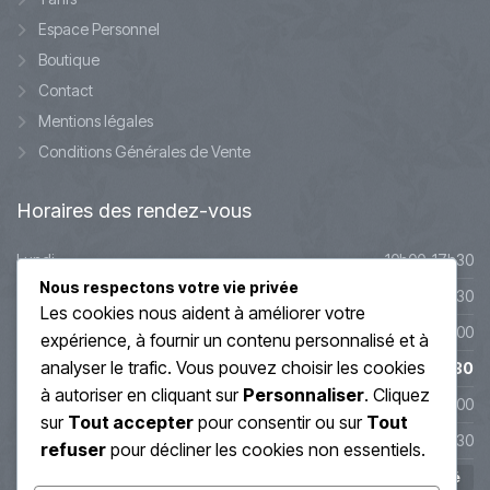
Espace Personnel
Boutique
Contact
Mentions légales
Conditions Générales de Vente
Horaires
des rendez-vous
Lundi
10h00-17h30
Nous respectons votre vie privée
Mardi
10h00-17h30
Les cookies nous aident à améliorer votre
Mercredi
9h45-20h00
expérience, à fournir un contenu personnalisé et à
analyser le trafic. Vous pouvez choisir les cookies
Jeudi
10h00-19h30
à autoriser en cliquant sur
Personnaliser
. Cliquez
Vendredi
10h00-19h00
sur
Tout accepter
pour consentir ou sur
Tout
Samedi
10h00-17h30
refuser
pour décliner les cookies non essentiels.
Dimanche
Fermé