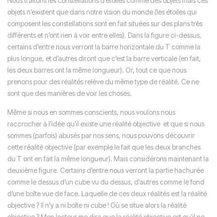
Nous traitons les constellations d’étoiles comme des objets mais ces
objets n’existent que dans notre vision du monde (les étoiles qui
composent les constellations sont en fait situées sur des plans très
différents et n’ont rien à voir entre elles). Dans la figure ci-dessus,
certains d’entre nous verront la barre horizontale du T comme la
plus longue, et d’autres diront que c’est la barre verticale (en fait,
les deux barres ont la même longueur). Or, tout ce que nous
prenons pour des réalités relève du même type de réalité. Ce ne
sont que des manières de voir les choses.
Même si nous en sommes conscients, nous voulons nous
raccrocher à l’idée qu’il existe une réalité objective
et que si nous
sommes (parfois) abusés par nos sens, nous pouvons découvrir
cette réalité objective (par exemple le fait que les deux branches
du T ont en fait la même longueur). Mais considérons maintenant la
deuxième figure. Certains d’entre nous verront la partie hachurée
comme le dessus d’un cube vu du dessus, d’autres comme le fond
d’une boîte vue de face. Laquelle de ces deux réalités est la réalité
objective ? Il n’y a ni boîte ni cube ! Où se situe alors la réalité
objective ? Mon lecteur me dira que la réalité objective est qu’il ne