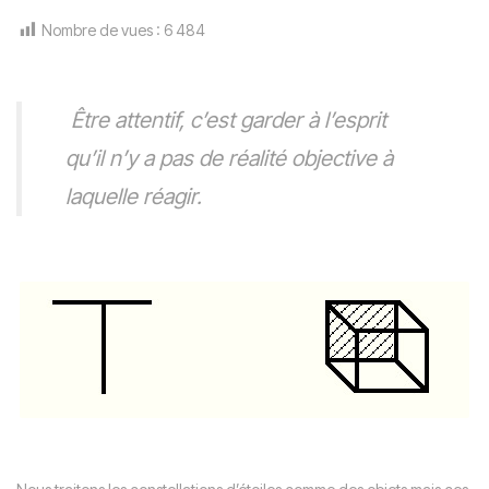
Nombre de vues :
6 484
Ê
tre attentif, c’est garder à l’esprit
qu’il n’y a pas de réalité objective à
laquelle réagir.