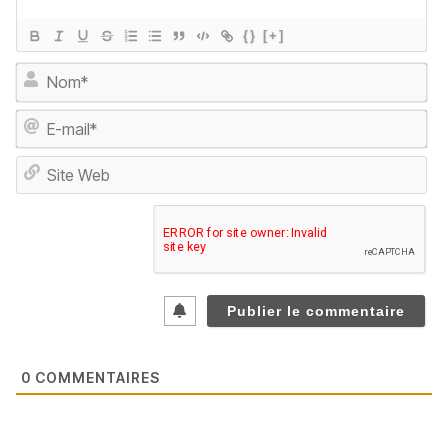
{}
[+]
No
E-
ma
Sit
We
0
COMMENTAIRES