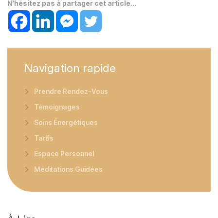
N'hésitez pas à partager cet article...
Navigation
rapide
Prendre Rendez-Vous
Témoignages
Soins Énergétiques
Tarifs
Espace Personnel
Méditations Guidées