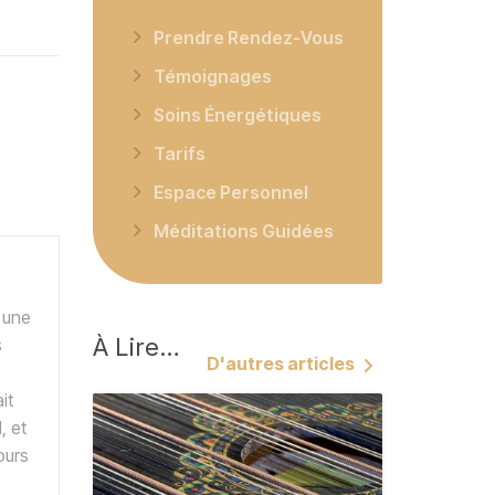
Prendre Rendez-Vous
Témoignages
Soins Énergétiques
Tarifs
Espace Personnel
Méditations Guidées
 une
À
Lire…
s
D'autres articles
it
, et
ours