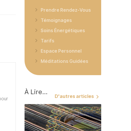
Prendre Rendez-Vous
Témoignages
Soins Énergétiques
Tarifs
Espace Personnel
Méditations Guidées
À
Lire…
D'autres articles
 pour