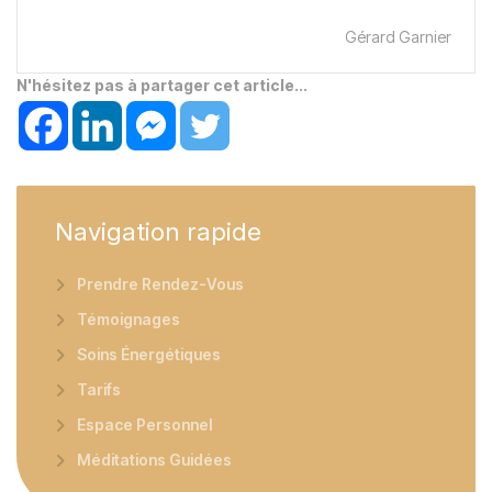
Gérard Garnier
N'hésitez pas à partager cet article...
Navigation
rapide
Prendre Rendez-Vous
Témoignages
Soins Énergétiques
Tarifs
Espace Personnel
Méditations Guidées