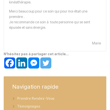
kinésithérapie.
Merci beaucoup pour ce soin qui pour moi était une
première .
Je recommande ce soin à toute personne qui se sent
épuisée et sans énergie.
Marie
N'hésitez pas à partager cet article...
Navigation
rapide
Prendre Rendez-Vous
Témoignages