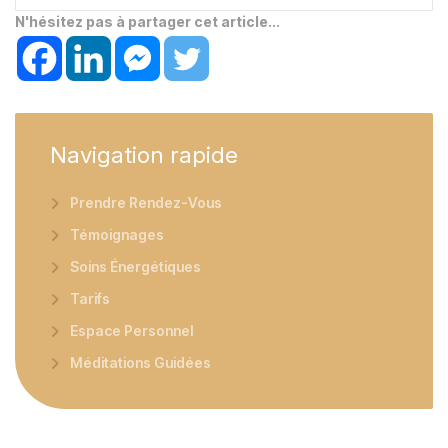
N'hésitez pas à partager cet article...
Navigation
rapide
Prendre Rendez-Vous
Témoignages
Soins Énergétiques
Tarifs
Espace Personnel
Méditations Guidées