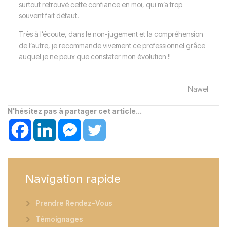
surtout retrouvé cette confiance en moi, qui m’a trop
souvent fait défaut.
Très à l’écoute, dans le non-jugement et la compréhension
de l’autre, je recommande vivement ce professionnel grâce
auquel je ne peux que constater mon évolution !!
Nawel
N'hésitez pas à partager cet article...
Navigation
rapide
Prendre Rendez-Vous
Témoignages