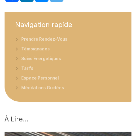
Navigation
rapide
Prendre Rendez-Vous
Témoignages
Soins Énergétiques
Tarifs
Espace Personnel
Méditations Guidées
À
Lire…