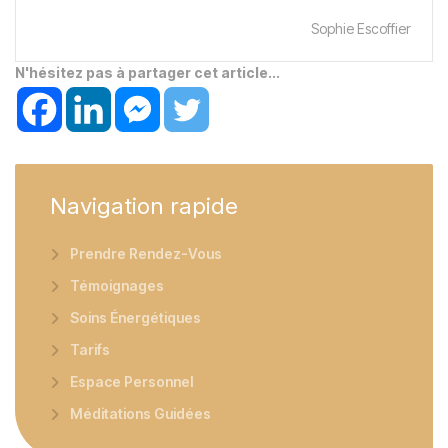
Sophie Escoffier
N'hésitez pas à partager cet article...
Navigation
rapide
Prendre Rendez-Vous
Témoignages
Soins Énergétiques
Tarifs
Espace Personnel
Méditations Guidées