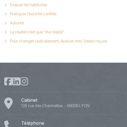
Évaluer les habitudes
Pratiquer l’autorité confiée
Autorité
La réalité n’est que “ma réalité”
Pour changer radicalement, évaluer mes “idées reçues
Cabinet
135 rue des Charmettes - 69006 LYON
Téléphone