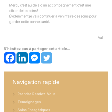
Merci, c’est au delà d’un accompagnement c’est une
offrande tes soins !
Évidemment je vais continuer à venir faire des soins pour
garder cette bonne santé.
Val
N'hésitez pas à partager cet article...
Navigation
rapide
Prendre Rendez-Vous
Témoignages
Soins Énergétiques