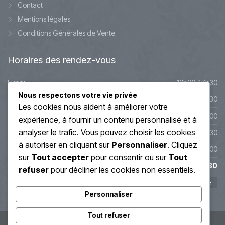
Contact
Mentions légales
Conditions Générales de Vente
Horaires
des rendez-vous
Lundi
10h00-17h30
Nous respectons votre vie privée
Mardi
10h00-17h30
Les cookies nous aident à améliorer votre
Mercredi
9h45-20h00
expérience, à fournir un contenu personnalisé et à
analyser le trafic. Vous pouvez choisir les cookies
Jeudi
10h00-19h30
à autoriser en cliquant sur
Personnaliser
. Cliquez
Vendredi
10h00-19h00
sur
Tout accepter
pour consentir ou sur
Tout
Samedi
10h00-17h30
refuser
pour décliner les cookies non essentiels.
Dimanche
Fermé
Personnaliser
Tout refuser