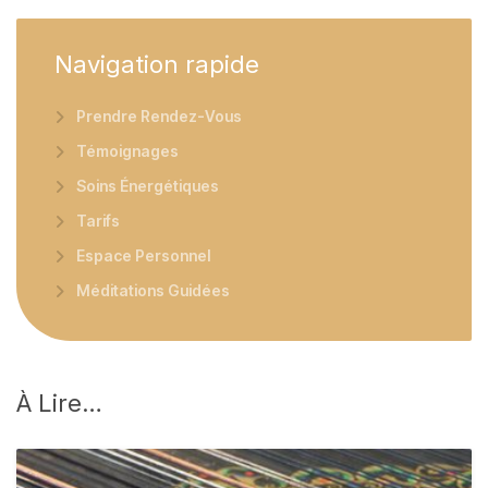
Navigation
rapide
Prendre Rendez-Vous
Témoignages
Soins Énergétiques
Tarifs
Espace Personnel
Méditations Guidées
À
Lire…