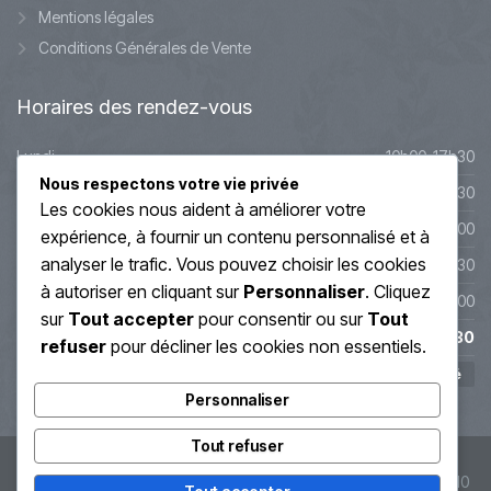
Mentions légales
Conditions Générales de Vente
Horaires
des rendez-vous
Lundi
10h00-17h30
Nous respectons votre vie privée
Mardi
10h00-17h30
Les cookies nous aident à améliorer votre
Mercredi
9h45-20h00
expérience, à fournir un contenu personnalisé et à
analyser le trafic. Vous pouvez choisir les cookies
Jeudi
10h00-19h30
à autoriser en cliquant sur
Personnaliser
. Cliquez
Vendredi
10h00-19h00
sur
Tout accepter
pour consentir ou sur
Tout
Samedi
10h00-17h30
refuser
pour décliner les cookies non essentiels.
Dimanche
Fermé
Personnaliser
Tout refuser
© Soin Énergétique Lyon 2019 - Régis Grand - SIRET : 407 913 110