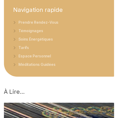
Navigation
rapide
Prendre Rendez-Vous
Témoignages
Soins Énergétiques
Tarifs
Espace Personnel
Méditations Guidées
À
Lire…