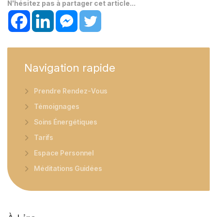
N'hésitez pas à partager cet article...
Navigation
rapide
Prendre Rendez-Vous
Témoignages
Soins Énergétiques
Tarifs
Espace Personnel
Méditations Guidées