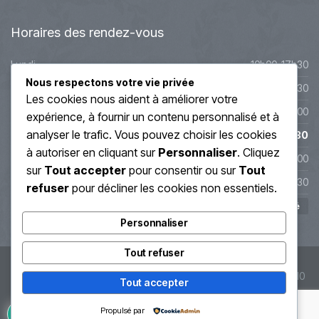
Horaires
des rendez-vous
Lundi
10h00-17h30
Nous respectons votre vie privée
Mardi
10h00-17h30
Les cookies nous aident à améliorer votre
Mercredi
9h45-20h00
expérience, à fournir un contenu personnalisé et à
analyser le trafic. Vous pouvez choisir les cookies
Jeudi
10h00-19h30
à autoriser en cliquant sur
Personnaliser
. Cliquez
Vendredi
10h00-19h00
sur
Tout accepter
pour consentir ou sur
Tout
Samedi
10h00-17h30
refuser
pour décliner les cookies non essentiels.
Dimanche
Fermé
Personnaliser
Tout refuser
© Soin Énergétique Lyon 2019 - Régis Grand - SIRET : 407 913 110
Tout accepter
00059
Propulsé par
Guérisseur à Lyon