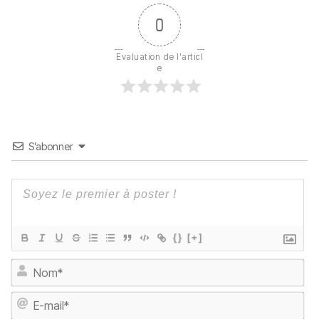
0
Evaluation de l'articl
e
S’abonner
{}
[+]
No
E-
ma