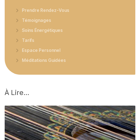
Prendre Rendez-Vous
Témoignages
Soins Énergétiques
Tarifs
Espace Personnel
Méditations Guidées
À
Lire…