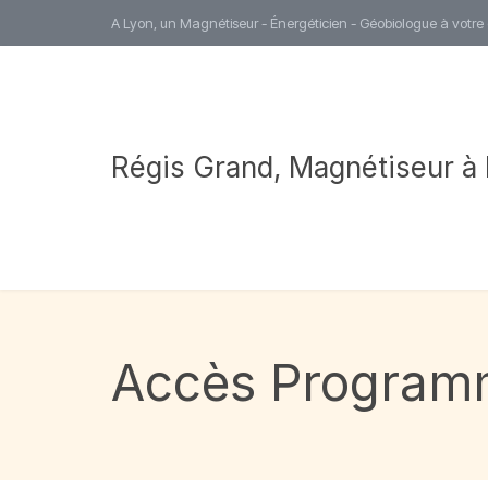
A Lyon, un Magnétiseur - Énergéticien - Géobiologue à votre
Régis Grand, Magnétiseur à
Accès Programm