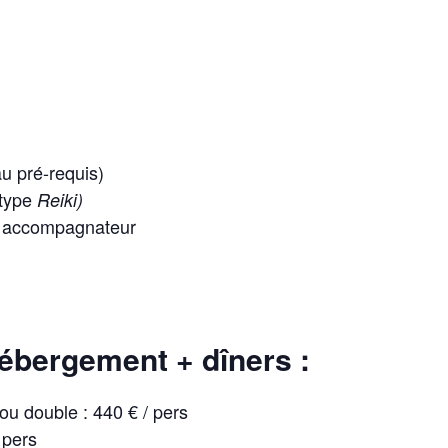
u pré-requis)
(type
Reiki)
c accompagnateur
ébergement + dîners :
u double : 440 € / pers
 pers