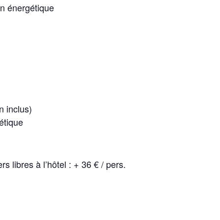
in énergétique
n inclus)
étique
s libres à l’hôtel : + 36 € / pers.