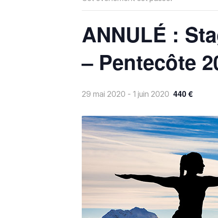
ANNULÉ : Sta
– Pentecôte 2
440 €
29 mai 2020
-
1 juin 2020