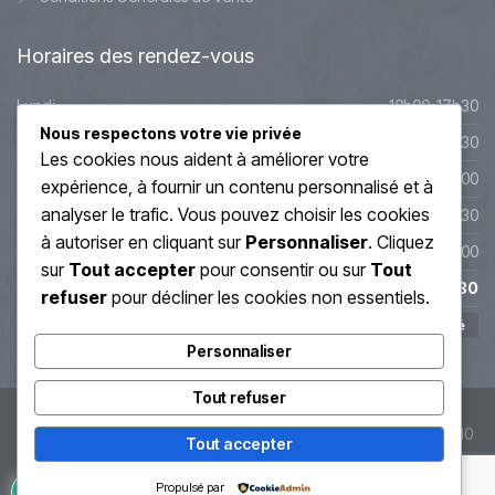
Horaires
des rendez-vous
Lundi
10h00-17h30
Nous respectons votre vie privée
Mardi
10h00-17h30
Les cookies nous aident à améliorer votre
Mercredi
9h45-20h00
expérience, à fournir un contenu personnalisé et à
analyser le trafic. Vous pouvez choisir les cookies
Jeudi
10h00-19h30
à autoriser en cliquant sur
Personnaliser
. Cliquez
Vendredi
10h00-19h00
sur
Tout accepter
pour consentir ou sur
Tout
Samedi
10h00-17h30
refuser
pour décliner les cookies non essentiels.
Dimanche
Fermé
Personnaliser
Tout refuser
© Soin Énergétique Lyon 2019 - Régis Grand - SIRET : 407 913 110
Tout accepter
00059
Propulsé par
Guérisseur à Lyon