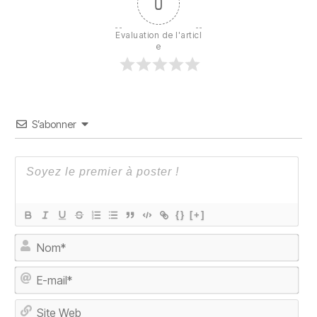
0
Evaluation de l'articl
e
S’abonner
{}
[+]
No
E-
mai
Sit
We