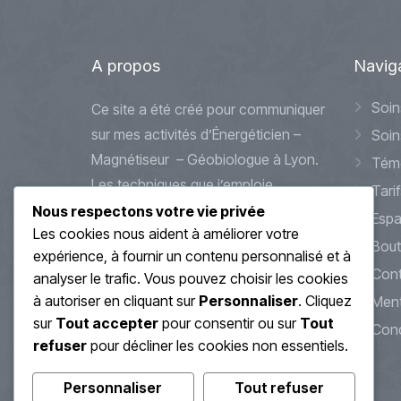
A
propos
Navig
Soin
Ce site a été créé pour communiquer
sur mes activités d’Énergéticien –
Soin
Magnétiseur – Géobiologue à Lyon.
Tém
Les techniques que j’emploie
Tarif
peuvent s’apparenter à des
Nous respectons votre vie privée
Espa
Les cookies nous aident à améliorer votre
méthodes douces et alternatives
Bout
expérience, à fournir un contenu personnalisé et à
d’accompagnements et de soin.
Cont
analyser le trafic. Vous pouvez choisir les cookies
Celles-ci ne se substitueront jamais
à autoriser en cliquant sur
Personnaliser
. Cliquez
Ment
à des traitements médicaux que
sur
Tout accepter
pour consentir ou sur
Tout
Cond
vous pourriez avoir en cours ou à
refuser
pour décliner les cookies non essentiels.
venir.
Personnaliser
Tout refuser