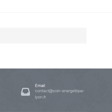
Email
contact@soin-energetique-
lyon.fr