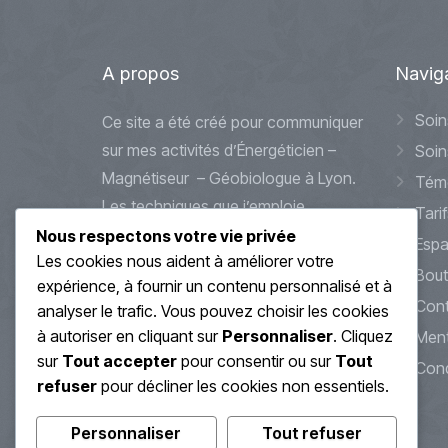
A
propos
Navig
Soin
Ce site a été créé pour communiquer
sur mes activités d’Énergéticien –
Soin
Magnétiseur – Géobiologue à Lyon.
Tém
Les techniques que j’emploie
Tarif
peuvent s’apparenter à des
Nous respectons votre vie privée
Espa
Les cookies nous aident à améliorer votre
méthodes douces et alternatives
Bout
expérience, à fournir un contenu personnalisé et à
d’accompagnements et de soin.
Cont
analyser le trafic. Vous pouvez choisir les cookies
Celles-ci ne se substitueront jamais
à autoriser en cliquant sur
Personnaliser
. Cliquez
Ment
à des traitements médicaux que
sur
Tout accepter
pour consentir ou sur
Tout
Cond
vous pourriez avoir en cours ou à
refuser
pour décliner les cookies non essentiels.
venir.
Personnaliser
Tout refuser