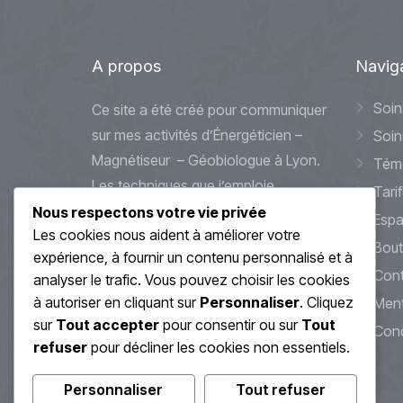
A
propos
Navig
Soin
Ce site a été créé pour communiquer
sur mes activités d’Énergéticien –
Soin
Magnétiseur – Géobiologue à Lyon.
Tém
Les techniques que j’emploie
Tarif
peuvent s’apparenter à des
Nous respectons votre vie privée
Espa
Les cookies nous aident à améliorer votre
méthodes douces et alternatives
Bout
expérience, à fournir un contenu personnalisé et à
d’accompagnements et de soin.
Cont
analyser le trafic. Vous pouvez choisir les cookies
Celles-ci ne se substitueront jamais
à autoriser en cliquant sur
Personnaliser
. Cliquez
Ment
à des traitements médicaux que
sur
Tout accepter
pour consentir ou sur
Tout
Cond
vous pourriez avoir en cours ou à
refuser
pour décliner les cookies non essentiels.
venir.
Personnaliser
Tout refuser