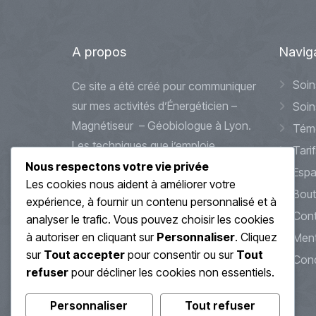
A
propos
Navig
Soin
Ce site a été créé pour communiquer
sur mes activités d’Énergéticien –
Soin
Magnétiseur – Géobiologue à Lyon.
Tém
Les techniques que j’emploie
Tarif
peuvent s’apparenter à des
Nous respectons votre vie privée
Espa
Les cookies nous aident à améliorer votre
méthodes douces et alternatives
Bout
expérience, à fournir un contenu personnalisé et à
d’accompagnements et de soin.
Cont
analyser le trafic. Vous pouvez choisir les cookies
Celles-ci ne se substitueront jamais
à autoriser en cliquant sur
Personnaliser
. Cliquez
Ment
à des traitements médicaux que
sur
Tout accepter
pour consentir ou sur
Tout
Cond
vous pourriez avoir en cours ou à
refuser
pour décliner les cookies non essentiels.
venir.
Personnaliser
Tout refuser