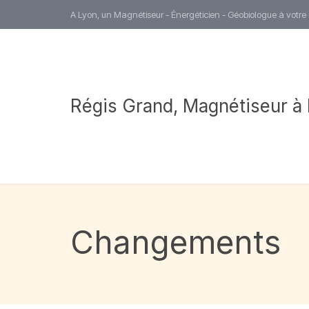
A Lyon, un Magnétiseur - Énergéticien - Géobiologue à votre
Régis Grand, Magnétiseur à
Changements