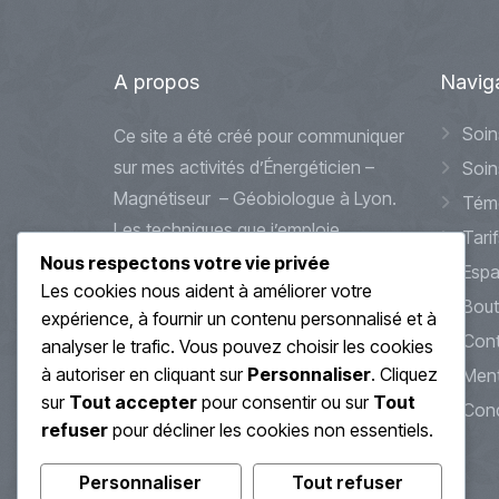
A
propos
Navig
Soin
Ce site a été créé pour communiquer
sur mes activités d’Énergéticien –
Soin
Magnétiseur – Géobiologue à Lyon.
Tém
Les techniques que j’emploie
Tarif
peuvent s’apparenter à des
Nous respectons votre vie privée
Espa
Les cookies nous aident à améliorer votre
méthodes douces et alternatives
Bout
expérience, à fournir un contenu personnalisé et à
d’accompagnements et de soin.
Cont
analyser le trafic. Vous pouvez choisir les cookies
Celles-ci ne se substitueront jamais
à autoriser en cliquant sur
Personnaliser
. Cliquez
Ment
à des traitements médicaux que
sur
Tout accepter
pour consentir ou sur
Tout
Cond
vous pourriez avoir en cours ou à
refuser
pour décliner les cookies non essentiels.
venir.
Personnaliser
Tout refuser