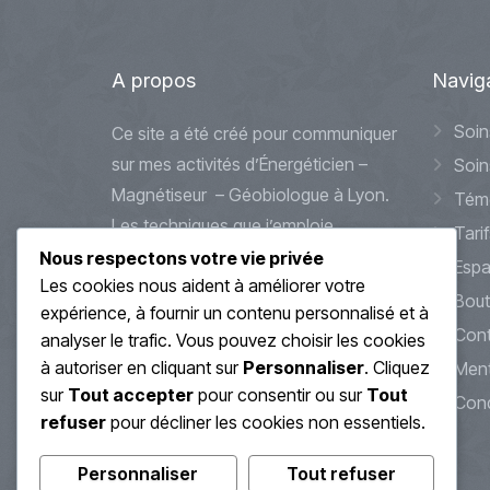
A
propos
Navig
Soin
Ce site a été créé pour communiquer
sur mes activités d’Énergéticien –
Soin
Magnétiseur – Géobiologue à Lyon.
Tém
Les techniques que j’emploie
Tarif
peuvent s’apparenter à des
Nous respectons votre vie privée
Espa
Les cookies nous aident à améliorer votre
méthodes douces et alternatives
Bout
expérience, à fournir un contenu personnalisé et à
d’accompagnements et de soin.
Cont
analyser le trafic. Vous pouvez choisir les cookies
Celles-ci ne se substitueront jamais
à autoriser en cliquant sur
Personnaliser
. Cliquez
Ment
à des traitements médicaux que
sur
Tout accepter
pour consentir ou sur
Tout
Cond
vous pourriez avoir en cours ou à
refuser
pour décliner les cookies non essentiels.
venir.
Personnaliser
Tout refuser